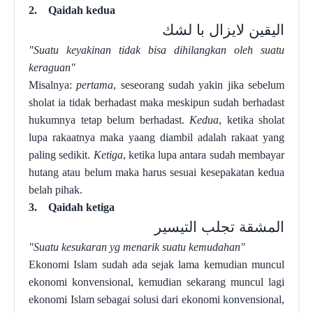
2.
Qaidah kedua
اليقين لايزال با لشك
"Suatu keyakinan tidak bisa dihilangkan oleh suatu
keraguan"
Misalnya:
pertama
, seseorang sudah yakin jika sebelum
sholat ia tidak berhadast maka meskipun sudah berhadast
hukumnya tetap belum berhadast.
Kedua
,
ketika sholat
lupa rakaatnya maka yaang diambil adalah rakaat yang
paling sedikit.
K
etiga
,
ketika
lupa
antara sudah
membayar
hutang atau belum
maka harus sesuai kesepakatan kedua
belah pihak
.
3.
Qaidah ketiga
المشقة تجلب التيسير
"Suatu kesukaran yg menarik suatu kemudahan"
Ekonomi Islam sudah ada sejak lama kemudian muncul
ekonomi konvensional, kemudian sekarang muncul lagi
ekonomi Islam sebagai solusi dari ekonomi konvensional,