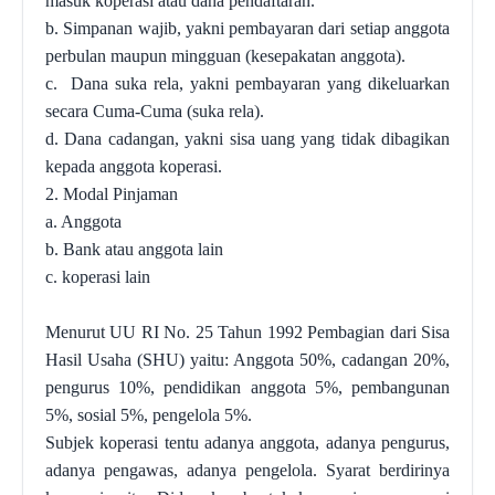
masuk koperasi atau dana pendaftaran
.
b. Simpanan wajib, yakni pembayaran dari setiap anggota
perbulan maupun mingguan (kesepakatan anggota)
.
c.
D
ana suka rela, yakni pembayaran yang dikeluarkan
secara Cuma-Cuma (suka rela)
.
d. D
ana cadangan, yakni sisa uang yang tidak dibagikan
kepada anggo
t
a koperasi
.
2.
Modal Pinjaman
a. Anggota
b. Bank atau anggota lain
c. koperasi lain
Menurut UU RI No. 25 Tahun 1992
Pembagian dari Sisa
Hasil Usaha (SHU)
yaitu:
Anggota 50%
, c
adangan 20%
,
p
engurus 10%
, p
endidikan anggota 5%
, p
embangunan
5%
, s
osial 5%
, p
engelola 5%
.
Subjek
k
operasi
tentu
adanya
a
nggota
,
adanya pengurus
,
adanya pengawas
,
adanya pengelola
.
Syarat
b
erdirinya