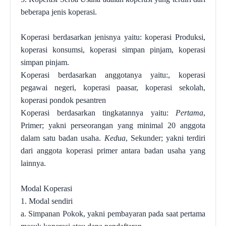
beberapa jenis koperasi
.
Koperasi berdasarkan jenisnya
yaitu:
koperasi Produksi
,
k
operasi konsumsi
, k
operasi simpan pinjam
,
koperasi
simpan pinjam
.
K
operasi berdasarkan anggotanya
yaitu:,
koperasi
pegawai negeri
, k
operasi paasar,
k
operasi sekolah
,
k
operasi pondok pesantren
K
operasi berdasarkan tingkatannya
yaitu:
Pertama
,
Primer
;
yakni perseorangan yang minimal 20 anggota
dalam satu badan usaha
.
Kedua
,
Sekunder
;
yakni terdiri
dari anggota koperasi primer antara badan usaha yang
lainnya.
Modal Koperasi
1.
Modal sendiri
a. S
impanan Pokok, yakni pembayaran pada saat pertama