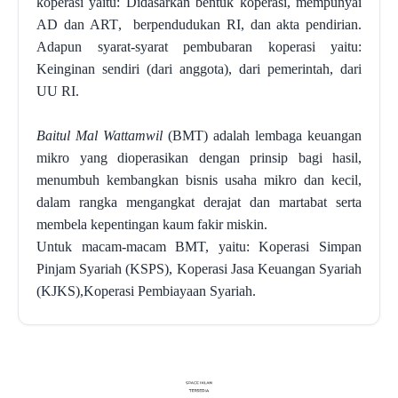
k
operasi
yaitu:
D
idasarkan bentuk koperasi
,
mempunyai
AD dan ART
,
berpendudukan RI
, dan a
kta pendirian
.
Adapun s
yarat
-
syarat pembubaran koperasi
yaitu:
Keinginan sendiri (dari anggota)
,
dari pemerintah
,
dari
UU RI
.
Baitul Mal Wattamwil
(BMT) adalah lembaga keuangan
mikro yang dioperasikan dengan prinsip bagi hasil,
menumbuh kembangkan bisnis usaha mikro dan kecil,
dalam rangka mengangkat derajat dan martabat serta
membela kepentingan kaum fakir miskin.
Untuk macam-macam BMT, yaitu: Koperasi Simpan
Pinjam Syariah (KSPS), Koperasi Jasa Keuangan Syariah
(KJKS),Koperasi Pembiayaan Syariah
.