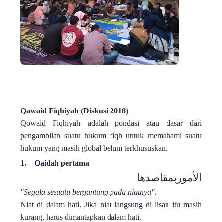
Qawaid Fiqhiyah (Diskusi 2018)
Qowaid
Fiq
h
i
y
ah adalah pondasi atau dasar dari
pengambilan suatu hukum fiqh untuk memahami suatu
hukum y
an
g masih global belum terkhususkan.
1.
Qaidah pertama
الأموربمقاصدها
"Segala sesuatu bergantung pada niatnya".
Niat di dalam hati. Jika niat langsung di lisan itu masih
kurang, harus dimantapkan dalam hati.