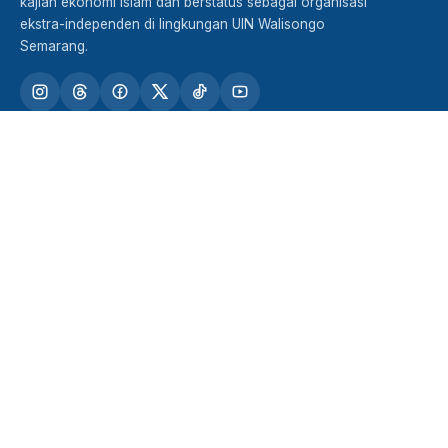
kajian ekonomi Islam dan berstatus sebagai organisasi
ekstra-independen di lingkungan UIN Walisongo
Semarang.
TENTANG FORSHEI
STRUKTUR DAN KADER
PRESTASI
TUTURAN
KERJASAMA
Jln. Darmaraya No. 5 RT 05 RW 09 Kel. Beringin Kec.
Ngaliyan Semarang Kode Pos 50189
falah.forshei@gmail.com
redaksi.tuturan@gmail.com