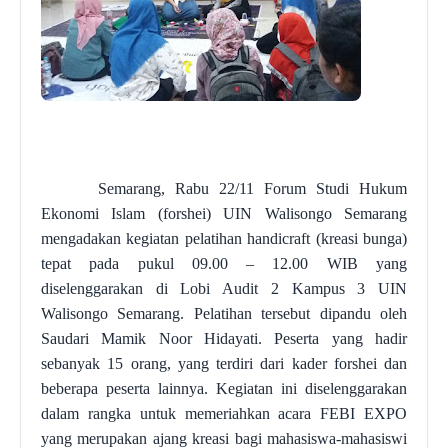
Semarang, Rabu 22/11 Forum Studi Hukum
Ekonomi Islam (forshei) UIN Walisongo Semarang
mengadakan kegiatan pelatihan handicraft (kreasi bunga)
tepat pada pukul 09.00 – 12.00 WIB yang
diselenggarakan di Lobi Audit 2 Kampus 3 UIN
Walisongo Semarang. Pelatihan tersebut dipandu oleh
Saudari Mamik Noor Hidayati. Peserta yang hadir
sebanyak 15 orang, yang terdiri dari kader forshei dan
beberapa peserta lainnya. Kegiatan ini diselenggarakan
dalam rangka untuk memeriahkan acara FEBI EXPO
yang merupakan ajang kreasi bagi mahasiswa-mahasiswi