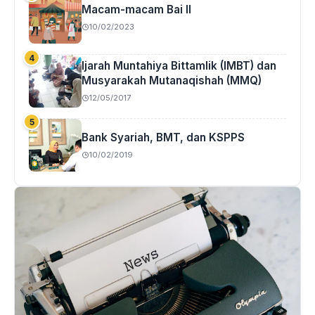
Macam-macam Bai II
10/02/2023
Ijarah Muntahiya Bittamlik (IMBT) dan
Musyarakah Mutanaqishah (MMQ)
12/05/2017
Bank Syariah, BMT, dan KSPPS
10/02/2019