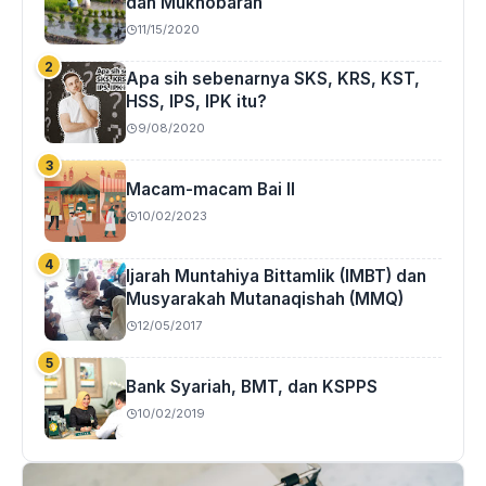
dan Mukhobarah
11/15/2020
Apa sih sebenarnya SKS, KRS, KST,
HSS, IPS, IPK itu?
9/08/2020
Macam-macam Bai II
10/02/2023
Ijarah Muntahiya Bittamlik (IMBT) dan
Musyarakah Mutanaqishah (MMQ)
12/05/2017
Bank Syariah, BMT, dan KSPPS
10/02/2019