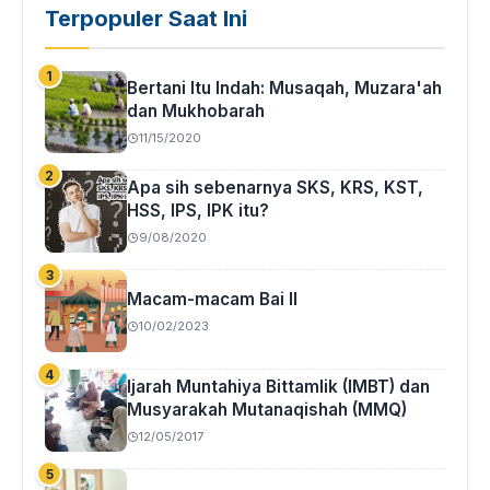
Terpopuler Saat Ini
Bertani Itu Indah: Musaqah, Muzara'ah
dan Mukhobarah
11/15/2020
Apa sih sebenarnya SKS, KRS, KST,
HSS, IPS, IPK itu?
9/08/2020
Macam-macam Bai II
10/02/2023
Ijarah Muntahiya Bittamlik (IMBT) dan
Musyarakah Mutanaqishah (MMQ)
12/05/2017