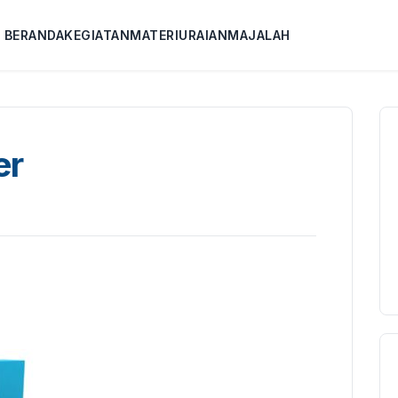
BERANDA
KEGIATAN
MATERI
URAIAN
MAJALAH
er