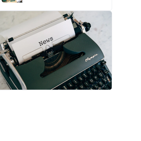
Majalah falah
Baca edisi terbaru sekarang