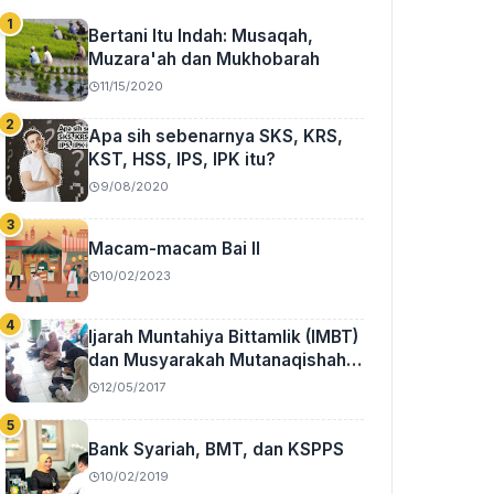
Bertani Itu Indah: Musaqah,
Muzara'ah dan Mukhobarah
11/15/2020
Apa sih sebenarnya SKS, KRS,
KST, HSS, IPS, IPK itu?
9/08/2020
Macam-macam Bai II
10/02/2023
Ijarah Muntahiya Bittamlik (IMBT)
dan Musyarakah Mutanaqishah
(MMQ)
12/05/2017
Bank Syariah, BMT, dan KSPPS
10/02/2019