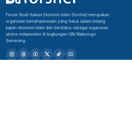
Forum Studi Hukum Ekonomi Islam (forshei) merupakan
organisasi kemahasiswaan yang fokus dalam bidang
kajian ekonomi Islam dan berstatus sebagai organisasi
ekstra-independen di lingkungan UIN Walisongo
Semarang.
TENTANG FORSHEI
STRUKTUR DAN KADER
PRESTASI
TUTURAN
KERJASAMA
Jln. Darmaraya No. 5 RT 05 RW 09 Kel. Beringin Kec.
Ngaliyan Semarang Kode Pos 50189
falah.forshei@gmail.com