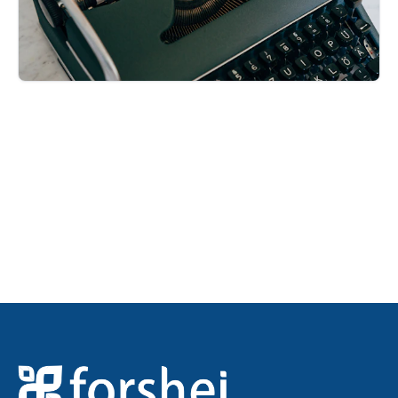
Majalah falah
Baca edisi terbaru sekarang