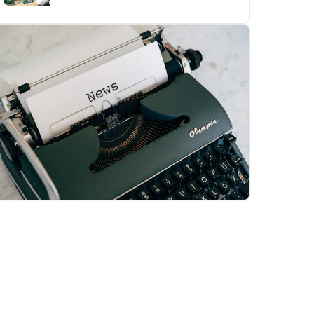
Majalah falah
Baca edisi terbaru sekarang