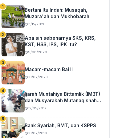
Bertani Itu Indah: Musaqah,
Muzara'ah dan Mukhobarah
11/15/2020
Apa sih sebenarnya SKS, KRS,
KST, HSS, IPS, IPK itu?
9/08/2020
Macam-macam Bai II
10/02/2023
Ijarah Muntahiya Bittamlik (IMBT)
dan Musyarakah Mutanaqishah
(MMQ)
12/05/2017
Bank Syariah, BMT, dan KSPPS
10/02/2019