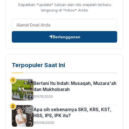
Dapatkan *update* tulisan dan rilis majalah terbaru
langsung di *inbox* Anda.
Berlangganan
Terpopuler Saat Ini
Bertani Itu Indah: Musaqah, Muzara'ah
dan Mukhobarah
11/15/2020
Apa sih sebenarnya SKS, KRS, KST,
HSS, IPS, IPK itu?
9/08/2020