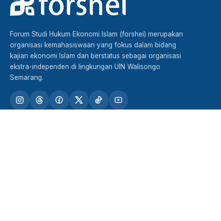
Forum Studi Hukum Ekonomi Islam (forshei) merupakan
organisasi kemahasiswaan yang fokus dalam bidang
kajian ekonomi Islam dan berstatus sebagai organisasi
ekstra-independen di lingkungan UIN Walisongo
Semarang.
TENTANG FORSHEI
STRUKTUR DAN KADER
PRESTASI
TUTURAN
KERJASAMA
Jln. Darmaraya No. 5 RT 05 RW 09 Kel. Beringin Kec.
Ngaliyan Semarang Kode Pos 50189