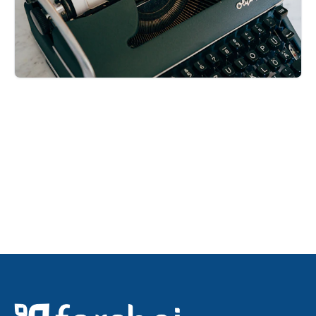
Majalah falah
Baca edisi terbaru sekarang