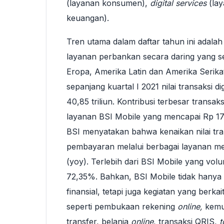
(layanan konsumen),
digital services
(lay
keuangan).
Tren utama dalam daftar tahun ini adalah
layanan perbankan secara daring yang s
Eropa, Amerika Latin dan Amerika Serika
sepanjang kuartal I 2021 nilai transaksi d
40,85 triliun. Kontribusi terbesar transaksi
layanan BSI Mobile yang mencapai Rp 17,
BSI menyatakan bahwa kenaikan nilai tran
pembayaran melalui berbagai layanan m
(yoy). Terlebih dari BSI Mobile yang vol
72,35%. Bahkan, BSI Mobile tidak hanya
finansial, tetapi juga kegiatan yang berk
seperti pembukaan rekening
online,
kemu
transfer, belanja
online
, transaksi QRIS,
t