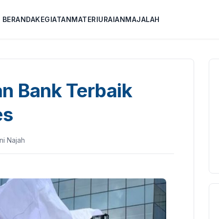
BERANDA
KEGIATAN
MATERI
URAIAN
MAJALAH
n Bank Terbaik
es
ni Najah