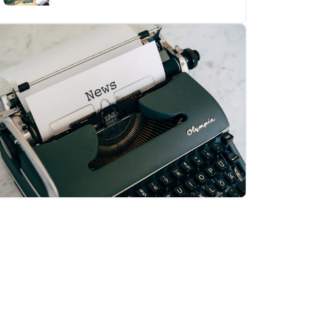
Majalah falah
Baca edisi terbaru sekarang