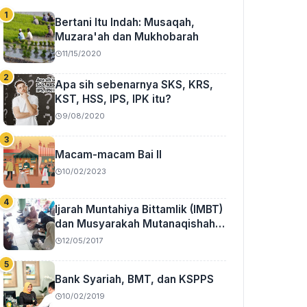
Bertani Itu Indah: Musaqah,
Muzara'ah dan Mukhobarah
11/15/2020
Apa sih sebenarnya SKS, KRS,
KST, HSS, IPS, IPK itu?
9/08/2020
Macam-macam Bai II
10/02/2023
Ijarah Muntahiya Bittamlik (IMBT)
dan Musyarakah Mutanaqishah
(MMQ)
12/05/2017
Bank Syariah, BMT, dan KSPPS
10/02/2019