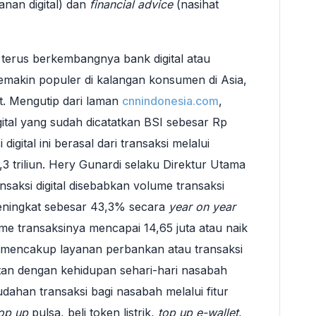
anan digital) dan
financial advice
(nasihat
 terus berkembangnya bank digital atau
emakin populer di kalangan konsumen di Asia,
t. Mengutip dari laman
cnnindonesia.com
,
igital yang sudah dicatatkan BSI sebesar Rp
 digital ini berasal dari transaksi melalui
3 triliun. Hery Gunardi selaku Direktur Utama
saksi digital disebabkan volume transaksi
eningkat sebesar 43,3% secara
year on year
ume transaksinya mencapai 14,65 juta atau naik
 mencakup layanan perbankan atau transaksi
aitan dengan kehidupan sehari-hari nasabah
dahan transaksi bagi nasabah melalui fitur
op up
pulsa, beli token listrik,
top up e-wallet
,