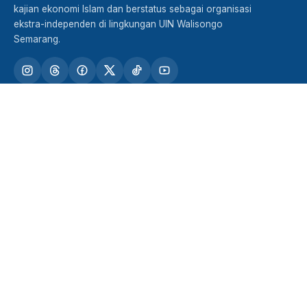
kajian ekonomi Islam dan berstatus sebagai organisasi
ekstra-independen di lingkungan UIN Walisongo
Semarang.
TENTANG FORSHEI
STRUKTUR DAN KADER
PRESTASI
TUTURAN
KERJASAMA
Jln. Darmaraya No. 5 RT 05 RW 09 Kel. Beringin Kec.
Ngaliyan Semarang Kode Pos 50189
falah.forshei@gmail.com
redaksi.tuturan@gmail.com