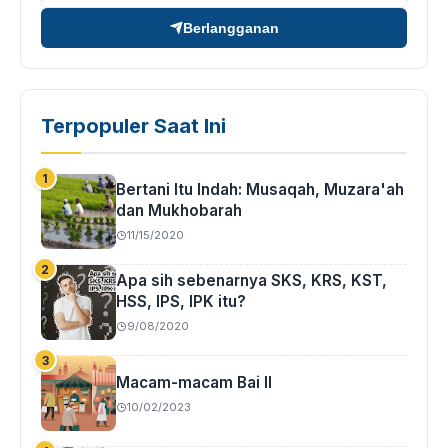
Berlangganan
Terpopuler Saat Ini
Bertani Itu Indah: Musaqah, Muzara'ah
dan Mukhobarah
11/15/2020
Apa sih sebenarnya SKS, KRS, KST,
HSS, IPS, IPK itu?
9/08/2020
Macam-macam Bai II
10/02/2023